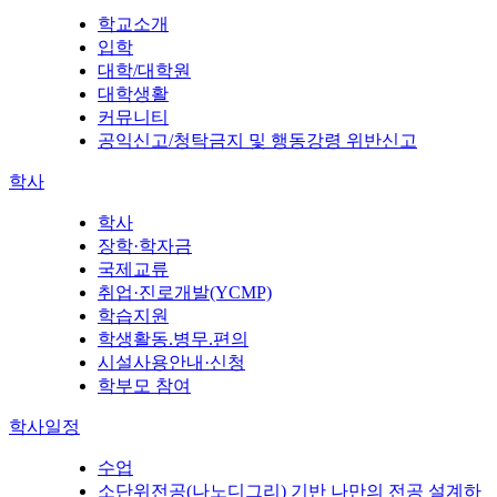
학교소개
입학
대학/대학원
대학생활
커뮤니티
공익신고/청탁금지 및 행동강령 위반신고
학사
학사
장학·학자금
국제교류
취업·진로개발(YCMP)
학습지원
학생활동.병무.편의
시설사용안내·신청
학부모 참여
학사일정
수업
소단위전공(나노디그리) 기반 나만의 전공 설계하