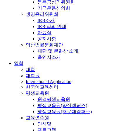
등록금심의위원회
기금운용심의회
생명윤리위원회
IRB소개
IRB 심의 안내
자료실
공지사항
영산법률문화재단
재단 및 문화상 소개
출연자소개
입학
대학
대학원
International Application
한국어교육센터
평생교육원
원격평생교육원
평생교육원(양산캠퍼스)
평생교육원(해운대캠퍼스)
교육연수원
인사말
프로그램