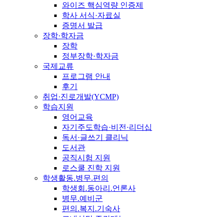
와이즈 핵심역량 인증제
학사 서식·자료실
증명서 발급
장학·학자금
장학
정부장학·학자금
국제교류
프로그램 안내
후기
취업·진로개발(YCMP)
학습지원
영어교육
자기주도학습·비전·리더십
독서·글쓰기 클리닉
도서관
공직시험 지원
로스쿨 진학 지원
학생활동.병무.편의
학생회.동아리.언론사
병무.예비군
편의.복지.기숙사