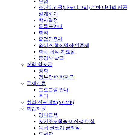
수업
소단위전공(나노디그리) 기반 나만의 전공
설계하기
학사일정
등록금안내
학적
졸업인증제
와이즈 핵심역량 인증제
학사 서식·자료실
증명서 발급
장학·학자금
장학
정부장학·학자금
국제교류
프로그램 안내
후기
취업·진로개발(YCMP)
학습지원
영어교육
자기주도학습·비전·리더십
독서·글쓰기 클리닉
도서관