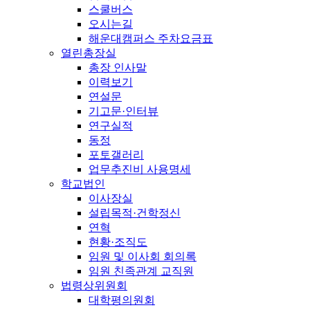
스쿨버스
오시는길
해운대캠퍼스 주차요금표
열린총장실
총장 인사말
이력보기
연설문
기고문·인터뷰
연구실적
동정
포토갤러리
업무추진비 사용명세
학교법인
이사장실
설립목적·건학정신
연혁
현황·조직도
임원 및 이사회 회의록
임원 친족관계 교직원
법령상위원회
대학평의원회