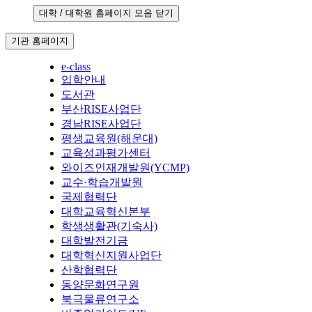
대학 / 대학원 홈페이지 모음 닫기
기관 홈페이지
e-class
입학안내
도서관
부산RISE사업단
경남RISE사업단
평생교육원(해운대)
교육성과평가센터
와이즈인재개발원(YCMP)
교수·학습개발원
국제협력단
대학교육혁신본부
학생생활관(기숙사)
대학발전기금
대학혁신지원사업단
산학협력단
동양문화연구원
북극물류연구소