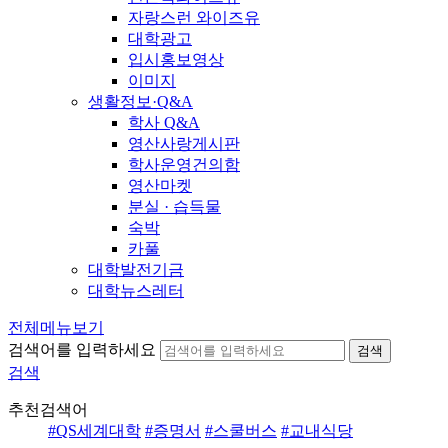
자랑스런 와이즈유
대학광고
입시홍보영상
이미지
생활정보·Q&A
학사 Q&A
영산사랑게시판
학사운영건의함
영산마켓
분실 · 습득물
숙박
카풀
대학발전기금
대학뉴스레터
전체메뉴보기
검색어를 입력하세요
검색
검색
추천검색어
#QS세계대학
#증명서
#스쿨버스
#교내식당