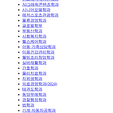
AI그래픽콘텐츠학과
시니어모델학과
레저스포츠관광학과
물류경영학과
글로벌학부
부동산학과
사회복지학과
헬스케어학과
아동·가족상담학과
미용건강관리학과
웰빙조리창업학과
실버재활학과
간호학과
물리치료학과
치위생학과
의료경영학과(2024)
태권도학과
동양무예학과
경찰행정학과
법학과
기계·자동차공학과