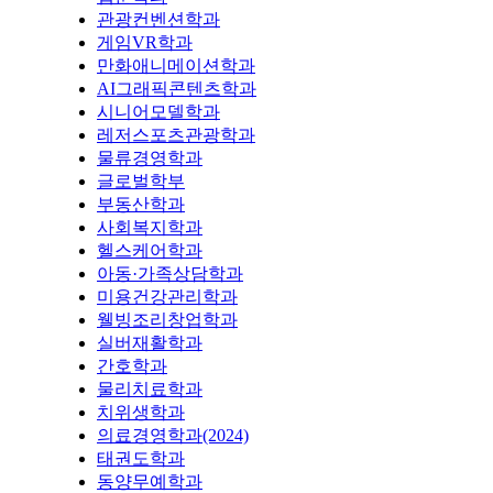
관광컨벤션학과
게임VR학과
만화애니메이션학과
AI그래픽콘텐츠학과
시니어모델학과
레저스포츠관광학과
물류경영학과
글로벌학부
부동산학과
사회복지학과
헬스케어학과
아동·가족상담학과
미용건강관리학과
웰빙조리창업학과
실버재활학과
간호학과
물리치료학과
치위생학과
의료경영학과(2024)
태권도학과
동양무예학과