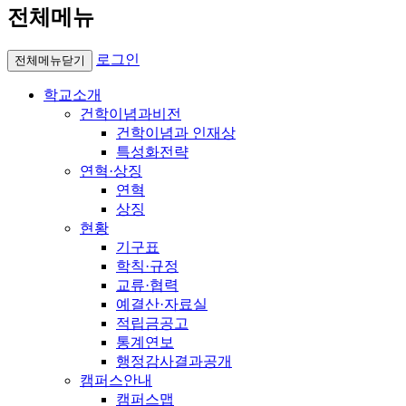
전체메뉴
로그인
전체메뉴닫기
학교소개
건학이념과비전
건학이념과 인재상
특성화전략
연혁·상징
연혁
상징
현황
기구표
학칙·규정
교류·협력
예결산·자료실
적립금공고
통계연보
행정감사결과공개
캠퍼스안내
캠퍼스맵