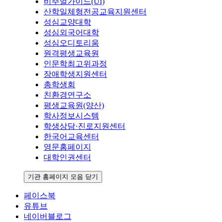
비주얼가이드(UI)
산학일체형전공교육지원센터
성심교양대학
성심외국어대학
성심오디토리움
원격평생교육원
인문학최고위과정
장애학생지원센터
총학생회
친환경연구소
평생교육원(양산)
학사정보시스템
학생상담·진로지원센터
한국어교육센터
영문홈페이지
대학인권센터
기관 홈페이지 모음 닫기
페이스북
유튜브
네이버블로그