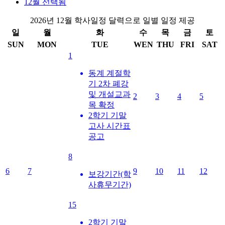
12월
선택됨
2026년 12월 학사일정 달력으로 일별 일정 제공
일
월
화
수
목
금
토
SUN
MON
TUE
WEN
THU
FRI
SAT
1
동계 계절학
기 2차 폐강
및 개설교과
2
3
4
5
목 확정
2학기 기말
고사 시간표
공고
8
6
7
9
10
11
12
보강기간(학
사휴무기간)
15
2학기 기말