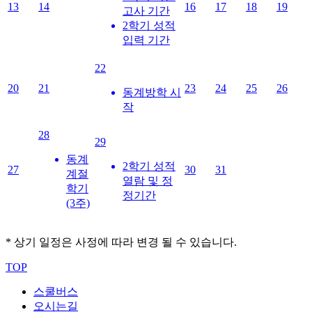
13
14
16
17
18
19
고사 기간
2학기 성적
입력 기간
22
20
21
23
24
25
26
동계방학 시
작
28
29
동계
2학기 성적
27
30
31
계절
열람 및 정
학기
정기간
(3주)
* 상기 일정은 사정에 따라 변경 될 수 있습니다.
TOP
스쿨버스
오시는길