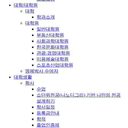
대학/대학원
대학
학과소개
대학원
일반대학원
부동산대학원
사회과학대학원
한국문화대학원
관광·경영대학원
미용예술대학원
스포츠산업대학원
명예박사 수여자
대학생활
학사
수업
소단위전공(나노디그리) 기반 나만의 전공
설계하기
학사일정
등록금안내
학적
졸업인증제