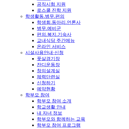
공직시험 지원
로스쿨 진학 지원
학생활동.병무.편의
학생회.동아리.언론사
병무.예비군
편의.복지.기숙사
교내식당 주간메뉴
온라인 서비스
시설사용안내·신청
풋살경기장
잔디운동장
창의설계실
체력단련실
신청하기
예약현황
학부모 참여
학부모 참여 소개
학교생활 안내
내 자녀 정보
학부모와 함께하는 교육
학부모 참여 프로그램