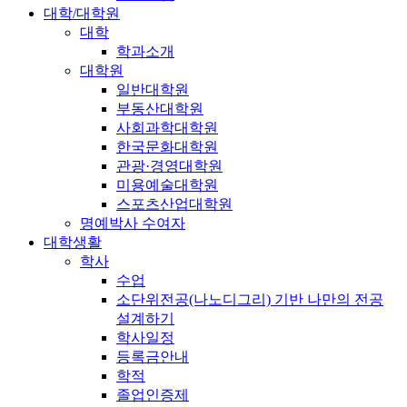
대학/대학원
대학
학과소개
대학원
일반대학원
부동산대학원
사회과학대학원
한국문화대학원
관광·경영대학원
미용예술대학원
스포츠산업대학원
명예박사 수여자
대학생활
학사
수업
소단위전공(나노디그리) 기반 나만의 전공
설계하기
학사일정
등록금안내
학적
졸업인증제