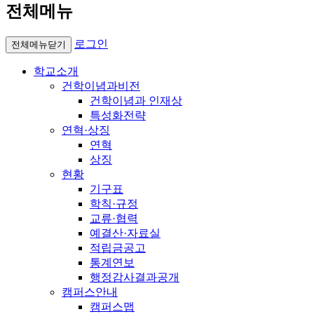
전체메뉴
로그인
전체메뉴닫기
학교소개
건학이념과비전
건학이념과 인재상
특성화전략
연혁·상징
연혁
상징
현황
기구표
학칙·규정
교류·협력
예결산·자료실
적립금공고
통계연보
행정감사결과공개
캠퍼스안내
캠퍼스맵