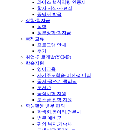
와이즈 핵심역량 인증제
학사 서식·자료실
증명서 발급
장학·학자금
장학
정부장학·학자금
국제교류
프로그램 안내
후기
취업·진로개발(YCMP)
학습지원
영어교육
자기주도학습·비전·리더십
독서·글쓰기 클리닉
도서관
공직시험 지원
로스쿨 진학 지원
학생활동.병무.편의
학생회.동아리.언론사
병무.예비군
편의.복지.기숙사