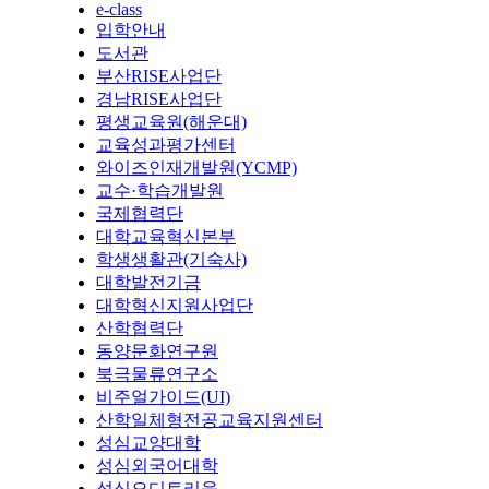
e-class
입학안내
도서관
부산RISE사업단
경남RISE사업단
평생교육원(해운대)
교육성과평가센터
와이즈인재개발원(YCMP)
교수·학습개발원
국제협력단
대학교육혁신본부
학생생활관(기숙사)
대학발전기금
대학혁신지원사업단
산학협력단
동양문화연구원
북극물류연구소
비주얼가이드(UI)
산학일체형전공교육지원센터
성심교양대학
성심외국어대학
성심오디토리움