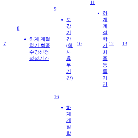
11
9
하
보
계
강
계
8
기
절
하계 계절
간
학
7
10
12
13
학기 최종
(학
기
수강신청
사
최
정정기간
휴
종
무
등
기
록
간)
기
간
16
하
계
계
절
학