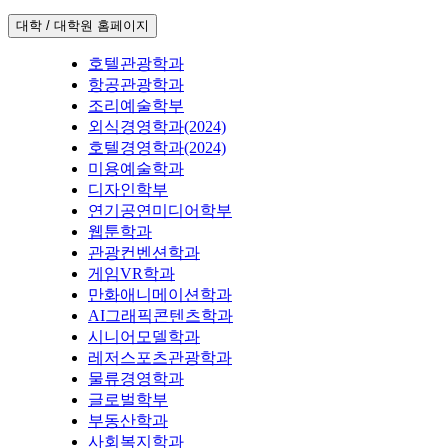
대학 / 대학원 홈페이지
호텔관광학과
항공관광학과
조리예술학부
외식경영학과(2024)
호텔경영학과(2024)
미용예술학과
디자인학부
연기공연미디어학부
웹툰학과
관광컨벤션학과
게임VR학과
만화애니메이션학과
AI그래픽콘텐츠학과
시니어모델학과
레저스포츠관광학과
물류경영학과
글로벌학부
부동산학과
사회복지학과