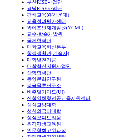
부산RISE사업단
경남RISE사업단
평생교육원(해운대)
교육성과평가센터
와이즈인재개발원(YCMP)
교수·학습개발원
국제협력단
대학교육혁신본부
학생생활관(기숙사)
대학발전기금
대학혁신지원사업단
산학협력단
동양문화연구원
북극물류연구소
비주얼가이드(UI)
산학일체형전공교육지원센터
성심교양대학
성심외국어대학
성심오디토리움
원격평생교육원
인문학최고위과정
장애학생지원센터