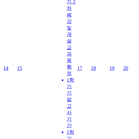
기 2
차
폐
강
및
개
설
교
과
목
확
14
15
17
18
19
20
정
1학
기
기
말
고
사
기
간
1학
기