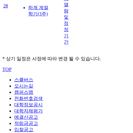
열
28
하계 계절
람
학기(3주)
및
정
정
기
간
* 상기 일정은 사정에 따라 변경 될 수 있습니다.
TOP
스쿨버스
오시는길
캠퍼스맵
전화번호검색
대학정보공시
대학자체평가
예결산공고
적립금공고
입찰공고