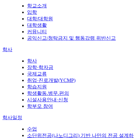
학교소개
입학
대학/대학원
대학생활
커뮤니티
공익신고/청탁금지 및 행동강령 위반신고
학사
학사
장학·학자금
국제교류
취업·진로개발(YCMP)
학습지원
학생활동.병무.편의
시설사용안내·신청
학부모 참여
학사일정
수업
소단위전공(나노디그리) 기반 나만의 전공 설계하