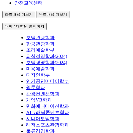
안전교육센터
좌측내용 더보기
우측내용 더보기
대학 / 대학원 홈페이지
호텔관광학과
항공관광학과
조리예술학부
외식경영학과(2024)
호텔경영학과(2024)
미용예술학과
디자인학부
연기공연미디어학부
웹툰학과
관광컨벤션학과
게임VR학과
만화애니메이션학과
AI그래픽콘텐츠학과
시니어모델학과
레저스포츠관광학과
물류경영학과