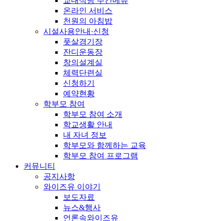
교내식당 주간메뉴
온라인 서비스
천원의 아침밥
시설사용안내·신청
풋살경기장
잔디운동장
창의설계실
체력단련실
신청하기
예약현황
학부모 참여
학부모 참여 소개
학교생활 안내
내 자녀 정보
학부모와 함께하는 교육
학부모 참여 프로그램
커뮤니티
공지사항
와이즈유 이야기
보도자료
뉴스&행사
언론속와이즈유