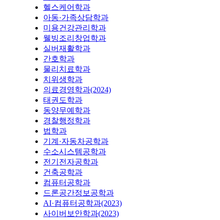
헬스케어학과
아동·가족상담학과
미용건강관리학과
웰빙조리창업학과
실버재활학과
간호학과
물리치료학과
치위생학과
의료경영학과(2024)
태권도학과
동양무예학과
경찰행정학과
법학과
기계·자동차공학과
수소시스템공학과
전기전자공학과
건축공학과
컴퓨터공학과
드론공간정보공학과
AI·컴퓨터공학과(2023)
사이버보안학과(2023)