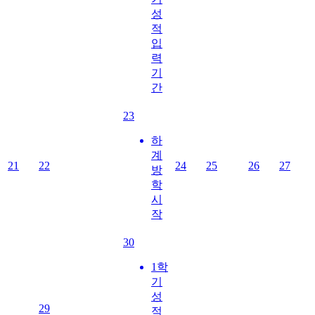
성
적
입
력
기
간
23
하
계
21
22
24
25
26
27
방
학
시
작
30
1학
기
성
29
적