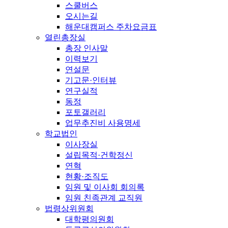
스쿨버스
오시는길
해운대캠퍼스 주차요금표
열린총장실
총장 인사말
이력보기
연설문
기고문·인터뷰
연구실적
동정
포토갤러리
업무추진비 사용명세
학교법인
이사장실
설립목적·건학정신
연혁
현황·조직도
임원 및 이사회 회의록
임원 친족관계 교직원
법령상위원회
대학평의원회