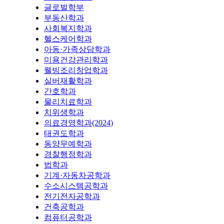
글로벌학부
부동산학과
사회복지학과
헬스케어학과
아동·가족상담학과
미용건강관리학과
웰빙조리창업학과
실버재활학과
간호학과
물리치료학과
치위생학과
의료경영학과(2024)
태권도학과
동양무예학과
경찰행정학과
법학과
기계·자동차공학과
수소시스템공학과
전기전자공학과
건축공학과
컴퓨터공학과