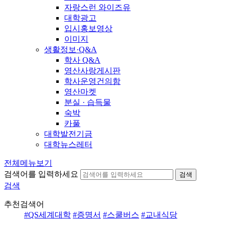
자랑스런 와이즈유
대학광고
입시홍보영상
이미지
생활정보·Q&A
학사 Q&A
영산사랑게시판
학사운영건의함
영산마켓
분실 · 습득물
숙박
카풀
대학발전기금
대학뉴스레터
전체메뉴보기
검색어를 입력하세요
검색
검색
추천검색어
#QS세계대학
#증명서
#스쿨버스
#교내식당