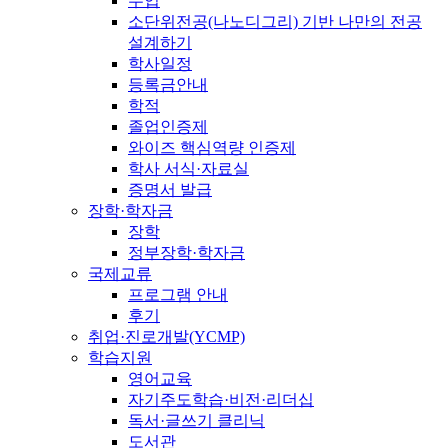
수업
소단위전공(나노디그리) 기반 나만의 전공
설계하기
학사일정
등록금안내
학적
졸업인증제
와이즈 핵심역량 인증제
학사 서식·자료실
증명서 발급
장학·학자금
장학
정부장학·학자금
국제교류
프로그램 안내
후기
취업·진로개발(YCMP)
학습지원
영어교육
자기주도학습·비전·리더십
독서·글쓰기 클리닉
도서관