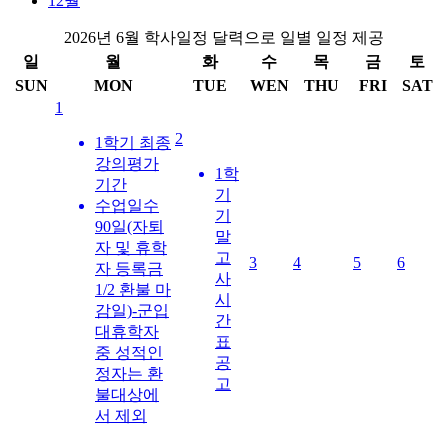
12월
2026년 6월 학사일정 달력으로 일별 일정 제공
일
월
화
수
목
금
토
SUN
MON
TUE
WEN
THU
FRI
SAT
1
2
1학기 최종
강의평가
1학
기간
기
수업일수
기
90일(자퇴
말
자 및 휴학
고
3
4
5
6
자 등록금
사
1/2 환불 마
시
감일)-군입
간
대휴학자
표
중 성적인
공
정자는 환
고
불대상에
서 제외