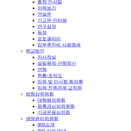
총장 인사말
이력보기
연설문
기고문·인터뷰
연구실적
동정
포토갤러리
업무추진비 사용명세
학교법인
이사장실
설립목적·건학정신
연혁
현황·조직도
임원 및 이사회 회의록
임원 친족관계 교직원
법령상위원회
대학평의원회
등록금심의위원회
기금운용심의회
생명윤리위원회
IRB소개
IRB 심의 안내