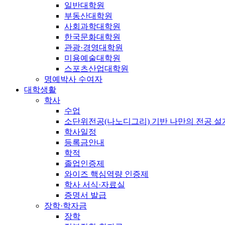
일반대학원
부동산대학원
사회과학대학원
한국문화대학원
관광·경영대학원
미용예술대학원
스포츠산업대학원
명예박사 수여자
대학생활
학사
수업
소단위전공(나노디그리) 기반 나만의 전공 
학사일정
등록금안내
학적
졸업인증제
와이즈 핵심역량 인증제
학사 서식·자료실
증명서 발급
장학·학자금
장학