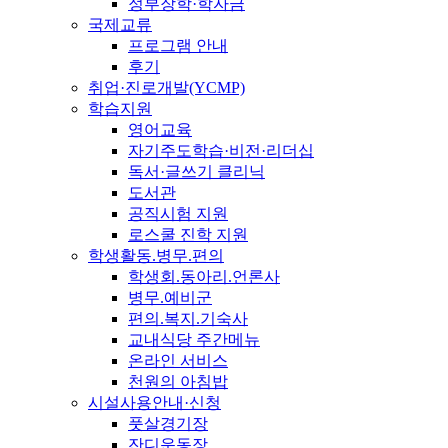
정부장학·학자금
국제교류
프로그램 안내
후기
취업·진로개발(YCMP)
학습지원
영어교육
자기주도학습·비전·리더십
독서·글쓰기 클리닉
도서관
공직시험 지원
로스쿨 진학 지원
학생활동.병무.편의
학생회.동아리.언론사
병무.예비군
편의.복지.기숙사
교내식당 주간메뉴
온라인 서비스
천원의 아침밥
시설사용안내·신청
풋살경기장
잔디운동장