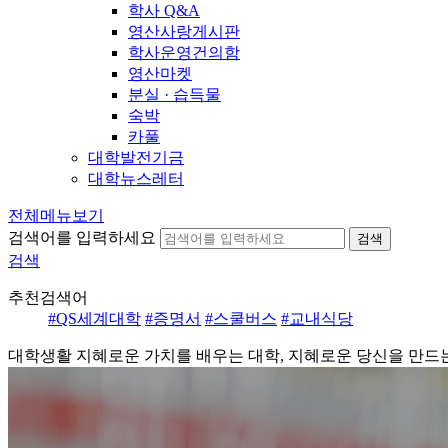
학사 Q&A
영산사랑게시판
학사운영건의함
영산마켓
분실 · 습득물
숙박
카풀
대학발전기금
대학뉴스레터
전체메뉴보기
검색어를 입력하세요
검색
검색
추천검색어
#QS세계대학
#증명서
#스쿨버스
#교내식당
대학생활
지혜로운 가치를 배우는 대학, 지혜로운 당신을 만드