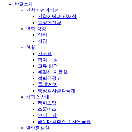
학교소개
건학이념과비전
건학이념과 인재상
특성화전략
연혁·상징
연혁
상징
현황
기구표
학칙·규정
교류·협력
예결산·자료실
적립금공고
통계연보
행정감사결과공개
캠퍼스안내
캠퍼스맵
스쿨버스
오시는길
해운대캠퍼스 주차요금표
열린총장실